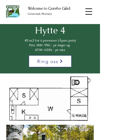
Welcome to Gurebo Gård
Grimstad, Norway
Hytte 4
45 m2 for 6 personer (Åpen peis)
Pris: 800-950,- pr døgn og
4700-6200,- pr uke
Ring oss